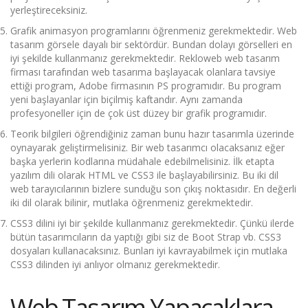
yerleştireceksiniz.
Grafik animasyon programlarını öğrenmeniz gerekmektedir. Web
tasarım görsele dayalı bir sektördür. Bundan dolayı görselleri en
iyi şekilde kullanmanız gerekmektedir. Rekloweb
web tasarım
firması
tarafından web tasarıma başlayacak olanlara tavsiye
ettiği program, Adobe firmasının PS programıdır. Bu program
yeni başlayanlar için biçilmiş kaftandır. Aynı zamanda
profesyoneller için de çok üst düzey bir grafik programıdır.
Teorik bilgileri öğrendiğiniz zaman bunu hazır tasarımla üzerinde
oynayarak geliştirmelisiniz. Bir web tasarımcı olacaksanız eğer
başka yerlerin kodlarına müdahale edebilmelisiniz. İlk etapta
yazılım dili olarak HTML ve CSS3 ile başlayabilirsiniz. Bu iki dil
web tarayıcılarının bizlere sunduğu son çıkış noktasıdır. En değerli
iki dil olarak bilinir, mutlaka öğrenmeniz gerekmektedir.
CSS3 dilini iyi bir şekilde kullanmanız gerekmektedir. Çünkü ilerde
bütün tasarımcıların da yaptığı gibi siz de Boot Strap vb. CSS3
dosyaları kullanacaksınız. Bunları iyi kavrayabilmek için mutlaka
CSS3 dilinden iyi anlıyor olmanız gerekmektedir.
Web Tasarım Yapacaklara